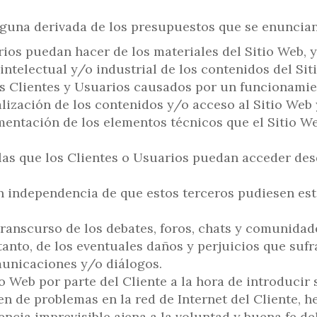
guna derivada de los presupuestos que se enuncian a
arios puedan hacer de los materiales del Sitio Web, 
intelectual y/o industrial de los contenidos del Sit
los Clientes y Usuarios causados por un funcionami
lización de los contenidos y/o acceso al Sitio Web 
umentación de los elementos técnicos que el Sitio W
las que los Clientes o Usuarios puedan acceder desd
n independencia de que estos terceros pudiesen esta
ranscurso de los debates, foros, chats y comunidade
tanto, de los eventuales daños y perjuicios que suf
municaciones y/o diálogos.
io Web por parte del Cliente a la hora de introduci
n de problemas en la red de Internet del Cliente, h
ncia imprevisible ajena a la voluntad y buena fe del